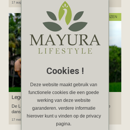
17 augustus 2024
2 reacties
REIZEN
Cookies !
Deze website maakt gebruik van
functionele cookies die een goede
Legong; een klassieke Balinese dans
werking van deze website
De Legong is een van de bekendste en belangrijkste
garanderen. verdere informatie
dansen van Bali.
hierover kunt u vinden op de privacy
17 mei 2024
Geen reacties
pagina.