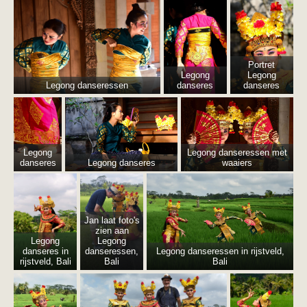
Portret
Legong
Legong
Legong danseressen
danseres
danseres
Legong
Legong danseressen met
danseres
Legong danseres
waaiers
Jan laat foto's
zien aan
Legong
Legong
danseres in
Legong danseressen in rijstveld,
danseressen,
rijstveld, Bali
Bali
Bali