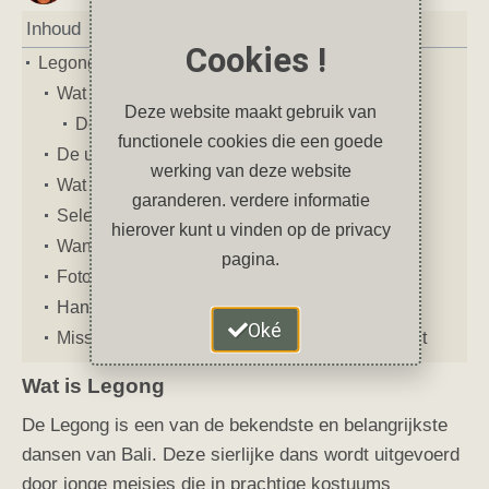
Inhoud
Cookies !
Legong; een klassieke Balinese dans
Wat is Legong
Deze website maakt gebruik van
De oorsprong van de Legong
functionele cookies die een goede
De uitvoering van de Legong-dans
werking van deze website
Wat is een Gamelanorkest
garanderen. verdere informatie
Selectie en training van Legong danseressen
hierover kunt u vinden op de privacy
Wanneer wordt de Legong uitgevoerd
pagina.
Fotoverslag
Handige links om je reis naar Bali te plannen
Oké
Misschien vind je deze artikelen ook interessant
Wat is Legong
De Legong is een van de bekendste en belangrijkste
dansen van Bali. Deze sierlijke dans wordt uitgevoerd
door jonge meisjes die in prachtige kostuums