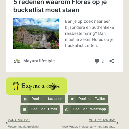
Buy me a coffee
Deel op facebook
Deel op Twitter
Deel via Email
Deel via Whatsapp
VORIG ARTIKEL
VOLGEND ARTIKEL
Fietsen maakt gelukkig!
Aloo Mutter: Indiase curry met aardappel en doperwten