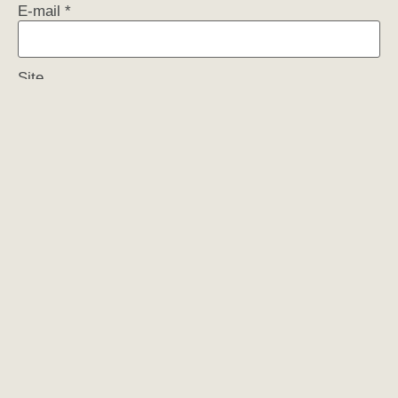
E-mail
*
Site
Mijn naam, e-mail en site opslaan in deze browser
voor de volgende keer wanneer ik een reactie plaats.
Nieuwe artikelen
REIZEN