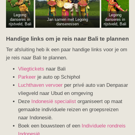
Legong
Legong
danseres in
Jan samen met Legong
danseres in
rijstveld, Bali
danseressen
rijstveld, Bali
Handige links om je reis naar Bali te plannen
Ter afsluiting heb ik een paar handige links voor je om
je reis naar Bali te plannen.
Vliegtickets
naar Bali
Parkeer
je auto op Schiphol
Luchthaven vervoer
per privé auto van Denpasar
vliegveld naar Ubud en omgeving
Deze
Indonesië specialist
organiseert op maat
gemaakte individuele reizen en groepsreizen
naar Indonesië.
Boek een bouwsteen of een
Individuele rondreis
Indonesië