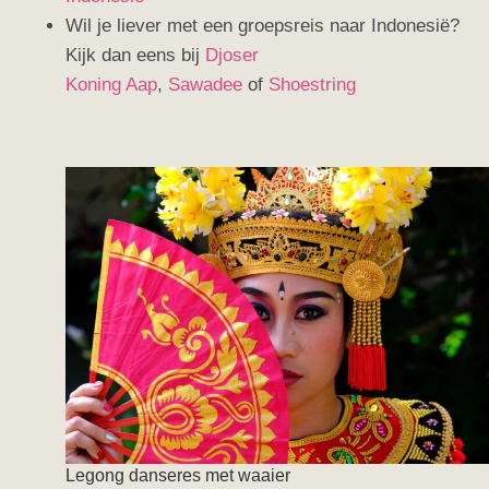
Wil je liever met een groepsreis naar Indonesië?
Kijk dan eens bij
Djoser
Koning Aap
,
Sawadee
of
Shoestring
Legong danseres met waaier