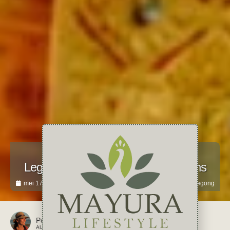
Reizen
Legong; een klassieke Balinese dans
mei 17, 2024
geen reacties
Azië
,
Bali
,
Indonesië
,
Legong
Petra
AUTEUR VAN DIT ARTIKEL