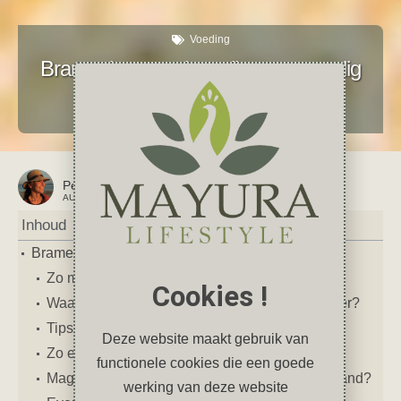
Voeding
Bramenjam zonder suiker: eenvoudig
recept
augustus 27, 2025
3 reacties
Petra
AUTEUR VAN DIT ARTIKEL
Inhoud
Bramenjam zonder suiker: eenvoudig recept
Zo maak je zelf bramenjam zonder suiker
Cookies !
Waarom bramenjam zonder geraffineerde suiker?
Tips voor de allerlekkerste bramenjam
Deze website maakt gebruik van
Zo eet je bramenjam zonder suiker
functionele cookies die een goede
Mag je bramen plukken uit de natuur in Nederland?
werking van deze website