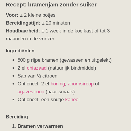
Recept: bramenjam zonder suiker
Voor:
± 2 kleine potjes
Bereidingstijd:
± 20 minuten
Houdbaarheid:
± 1 week in de koelkast of tot 3
maanden in de vriezer
Ingrediënten
500 g rijpe bramen (gewassen en uitgelekt)
2 el
chiazaad
(natuurlijk bindmiddel)
Sap van ½ citroen
Optioneel: 2 el
honing
,
ahornsiroop
of
agavesiroop
(naar smaak)
Optioneel: een snufje
kaneel
Bereiding
Bramen verwarmen