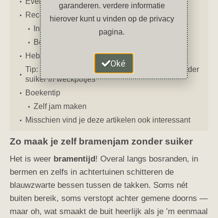
Even opletten: vossenlintworm
garanderen. verdere informatie
Recept: bramenjam zonder suiker
hierover kunt u vinden op de privacy
Ingrediënten
pagina.
Bereiding
Heb jij weleens zelf bramenjam gemaakt?
Oké
Tip: bewaar jouw zelfgemaakte bramenjam zonder
suiker in weckpotjes
Boekentip
Zelf jam maken
Misschien vind je deze artikelen ook interessant
Zo maak je zelf bramenjam zonder suiker
Het is weer
bramentijd
! Overal langs bosranden, in
bermen en zelfs in achtertuinen schitteren de
blauwzwarte bessen tussen de takken. Soms nét
buiten bereik, soms verstopt achter gemene doorns —
maar oh, wat smaakt de buit heerlijk als je ’m eenmaal