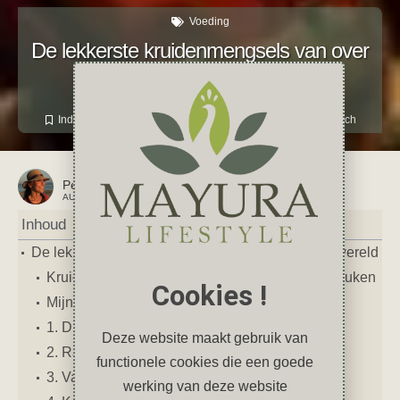
Voeding
De lekkerste kruidenmengsels van over
de hele wereld
augustus 22, 2025
4 reacties
Indiaas
,
kruiden
,
marokkaans
,
specerijen
,
Vegan
,
Vegetarisch
Petra
AUTEUR VAN DIT ARTIKEL
Inhoud
De lekkerste kruidenmengsels van over de hele wereld
Kruidenmengsels: wereldse smaken in jouw keuken
Cookies !
Mijn 8 favoriete kruidenmengsels
1. Dukkah – Egypte op je bord
Deze website maakt gebruik van
2. Ras el Hanout – de Marokkaanse ster
functionele cookies die een goede
3. Vadouvan – Franse kerrie
werking van deze website