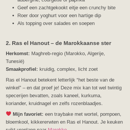
Geef een zachtgekookt eitje een crunchy bite
Roer door yoghurt voor een hartige dip
Als topping over salades en soepen
2. Ras el Hanout – de Marokkaanse ster
Herkomst:
Maghreb-regio (Marokko, Algerije,
Tunesië)
Smaakprofiel:
kruidig, complex, licht zoet
Ras el Hanout betekent letterlijk “het beste van de
winkel” – en dat proef je! Deze mix kan tot wel twintig
specerijen bevatten, zoals kaneel, kurkuma,
koriander, kruidnagel en zelfs rozenblaadjes.
Mijn favoriet:
een traybake met wortel, pompoen,
bloemkool, kikkererwten en Ras el Hanout. Je keuken
ruikt urenlang naar
Marokko.