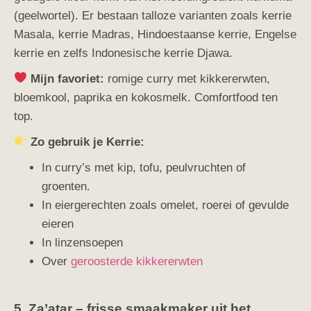
(geelwortel). Er bestaan talloze varianten zoals kerrie
Masala, kerrie Madras, Hindoestaanse kerrie, Engelse
kerrie en zelfs Indonesische kerrie Djawa.
Mijn favoriet:
romige curry met kikkererwten,
bloemkool, paprika en kokosmelk. Comfortfood ten
top.
Zo gebruik je Kerrie:
In curry’s met kip, tofu, peulvruchten of
groenten.
In eiergerechten zoals omelet, roerei of gevulde
eieren
In linzensoepen
Over
geroosterde kikkererwten
5. Za’atar – frisse smaakmaker uit het