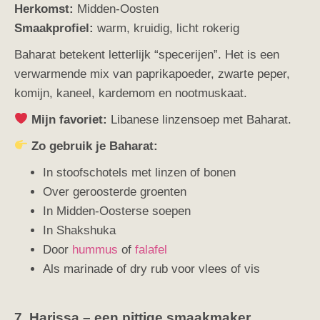
Herkomst:
Midden-Oosten
Smaakprofiel:
warm, kruidig, licht rokerig
Baharat betekent letterlijk “specerijen”. Het is een
verwarmende mix van paprikapoeder, zwarte peper,
komijn, kaneel, kardemom en nootmuskaat.
Mijn favoriet:
Libanese linzensoep met Baharat.
Zo gebruik je Baharat:
In stoofschotels met linzen of bonen
Over geroosterde groenten
In Midden-Oosterse soepen
In Shakshuka
Door
hummus
of
falafel
Als marinade of dry rub voor vlees of vis
7. Harissa – een pittige smaakmaker