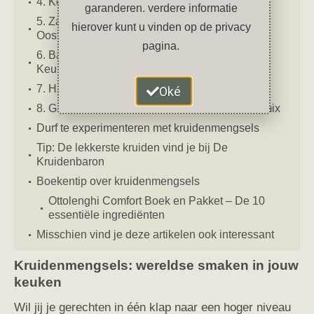
4. Kerrie – een goudgele klassieker
garanderen. verdere informatie
5. Za’atar – frisse smaakmaker uit het Midden-
hierover kunt u vinden op de privacy
Oosten
pagina.
6. Baharat – kruidige warmte uit de Arabische
Keuken
7. Harissa – een pittige smaakmaker
Oké
8. Garam Masala – een verwarmende kruidenmix
Durf te experimenteren met kruidenmengsels
Tip: De lekkerste kruiden vind je bij De
Kruidenbaron
Boekentip over kruidenmengsels
Ottolenghi Comfort Boek en Pakket – De 10
essentiële ingrediënten
Misschien vind je deze artikelen ook interessant
Kruidenmengsels: wereldse smaken in jouw
keuken
Wil jij je gerechten in één klap naar een hoger niveau