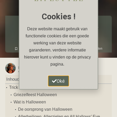
Cookies !
Inspiratie en overig
Trick or treat: het verhaal achter
Deze website maakt gebruik van
Halloween
functionele cookies die een goede
werking van deze website
oktober 30, 2024
4 reacties
feestdagen
,
Halloween
,
herfst
,
pompoen
,
Verenigde Staten
garanderen. verdere informatie
hierover kunt u vinden op de privacy
pagina.
Petra
AUTEUR VAN DIT ARTIKEL
Inhoud
Oké
Trick or treat: het verhaal achter Halloween
Griezelfeest Halloween
Wat is Halloween
De oorsprong van Halloween
Allerheiligen, Allerzielen en All Hallows’ Eve