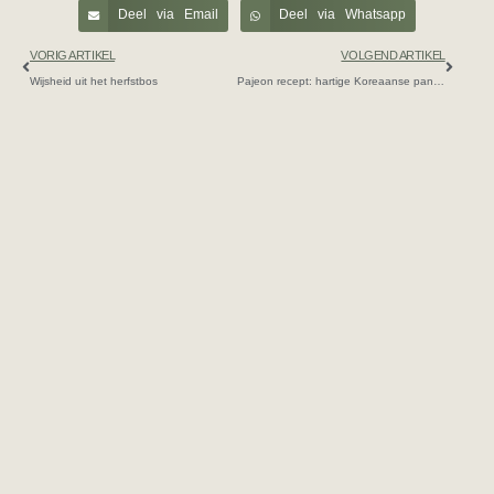
Deel via Email
Deel via Whatsapp
VORIG ARTIKEL
VOLGEND ARTIKEL
Wijsheid uit het herfstbos
Pajeon recept: hartige Koreaanse pannenkoek met lente-ui
4 reacties
31 oktober 2024 om 14:25
Saskia
schreef:
Wat leuk om er uitgebreider over te lezen!
Beantwoorden
31 oktober 2024 om 18:15
Petra
schreef:
Leuk om te horen, dankjewel Saskia!
Beantwoorden