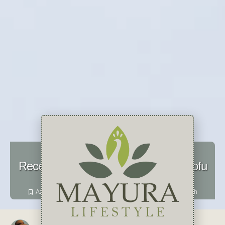
Voeding
Recept vegetarische Pad Thai met tofu
november 30, 2023
1 reactie
Azië
,
diner
,
lunch
,
recept
,
Thailand
,
Thais
,
Tofu
,
Vegetarisch