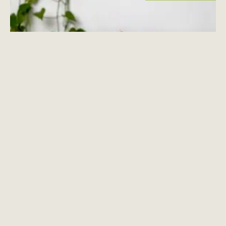
16 tips voor een zero waste badkamer (simpel &
betaalbaar)
Zo maak je je badkamer plasticvrij (16 simpele tips).
7 mei 2026
6 reacties
REIZEN