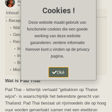
Petra
AUTEUR VAN DIT ARTIKEL
Cookies !
Inhoud
Recept vegetarische Pad Thai met tofu
Deze website maakt gebruik van
Wat is Pad Thai
functionele cookies die een goede
Geschiedenis
werking van deze website
Recept Pad Thai met tofu
garanderen. verdere informatie
Ingrediënten
hierover kunt u vinden op de privacy
Ingrediënten voor de saus
pagina.
Bereiding
Misschien vind je deze artikelen ook leuk
Oké
Wat is Pad Thai
Pad Thai – letterlijk vertaald “gebakken op Thaise
wijze”- is waarschijnlijk het bekendste gerecht van
Thailand. Pad Thai bestaat uit rijstnoedels die op hoog
vuur worden geroerbakt samen met een eiwitbron