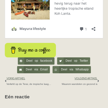
Buy me a coffee
Deel op facebook
Deel op Twitter
Deel via Email
Deel via Whatsapp
VORIG ARTIKEL
VOLGEND ARTIKEL
Verliefd op de Terai, de tropische laagvlakte van Nepal
Waarom wandelen zo gezond is
Eén reactie