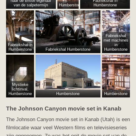
naar de Britse eigenaar
Fabriekshal in
van de salpetermijn
Humberstone
Humberstone
Fabriekshal
met machines
Fabriekshal in
in
Humberstone
Fabriekshal Humberstone
Humberstone
Mystieke
lichtinval,
Humberstone
Humberstone
Humberstone
The Johnson Canyon movie set in Kanab
The Johnson Canyon movie set in Kanab (Utah) is een
filmlocatie waar veel Western films en televisieseries
zijn opgenomen. Zo was het ooit
de movie set van de