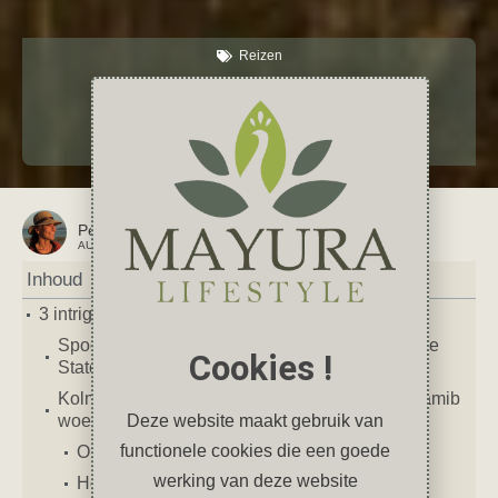
Reizen
3 intrigerende spookstadjes
februari 19, 2024
2 reacties
Chili
,
Namibië
,
Spookstad
,
Verenigde Staten
Petra
AUTEUR VAN DIT ARTIKEL
Inhoud
3 intrigerende spookstadjes
Spookstadjes in Namibië, Chili en De Verenigde
Cookies !
Staten
Kolmanskop, een verlaten stad middenin de Namib
Deze website maakt gebruik van
woestijn
functionele cookies die een goede
Ons bezoek aan Kolmanskop
werking van deze website
Hoe kom je bij Kolmanskop