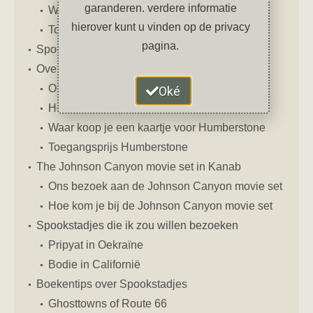
garanderen. verdere informatie
Waar koop je een kaartje voor Kolmanskop
hierover kunt u vinden op de privacy
Toegangsprijs Kolmanskop
pagina.
Spookstadjes in Chili
Over Humberstone
Ons bezoek aan spookstadje Humberstone
Oké
Hoe kom je bij spookstadje Humberstone
Waar koop je een kaartje voor Humberstone
Toegangsprijs Humberstone
The Johnson Canyon movie set in Kanab
Ons bezoek aan de Johnson Canyon movie set
Hoe kom je bij de Johnson Canyon movie set
Spookstadjes die ik zou willen bezoeken
Pripyat in Oekraïne
Bodie in Californië
Boekentips over Spookstadjes
Ghosttowns of Route 66