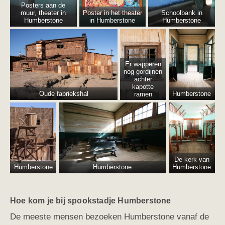
Posters aan de
muur, theater in
Poster in het theater
Schoolbank in
Humberstone
in Humberstone
Humberstone
Er wapperen
nog gordijnen
achter
kapotte
Oude fabriekshal
Humberstone
ramen
De kerk van
Humberstone
Humberstone
Humberstone
Hoe kom je bij spookstadje Humberstone
De meeste mensen bezoeken Humberstone vanaf de