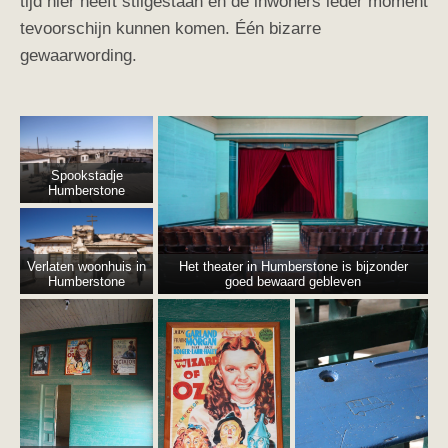
tijd hier heeft stilgestaan en de inwoners ieder moment
tevoorschijn kunnen komen.
Één bizarre
gewaarwording.
Spookstadje
Humberstone
Verlaten woonhuis in
Het theater in Humberstone is bijzonder
Humberstone
goed bewaard gebleven