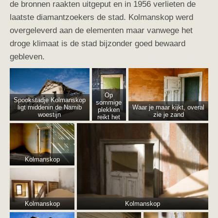
de bronnen raakten uitgeput en in 1956 verlieten de
laatste diamantzoekers de stad. Kolmanskop werd
overgeleverd aan de elementen maar vanwege het
droge klimaat is de stad bijzonder goed bewaard
gebleven.
Op
Spookstadje Kolmanskop
sommige
ligt middenin de Namib
Waar je maar kijkt, overal
plekken
woestijn
zie je zand
reikt het
zand wel
een paar
meter
hoog
Kolmanskop
Kolmanskop
Kolmanskop