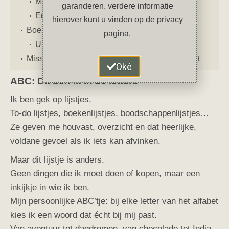
Mijn ABC-tje: U t/m Z
garanderen. verdere informatie
En jij?
hierover kunt u vinden op de privacy
Boekentip
pagina.
Uit liefde voor jezelf
Misschien vind je deze artikelen ook interessant
Oké
ABC: Dit ben ik in 26 letters
Ik ben gek op lijstjes.
To-do lijstjes, boekenlijstjes, boodschappenlijstjes…
Ze geven me houvast, overzicht en dat heerlijke,
voldane gevoel als ik iets kan afvinken.
Maar dit lijstje is anders.
Geen dingen die ik moet doen of kopen, maar een
inkijkje in wie ik ben.
Mijn persoonlijke ABC’tje: bij elke letter van het alfabet
kies ik een woord dat écht bij mij past.
Van avontuur tot dagdromen, van chocolade tot India.