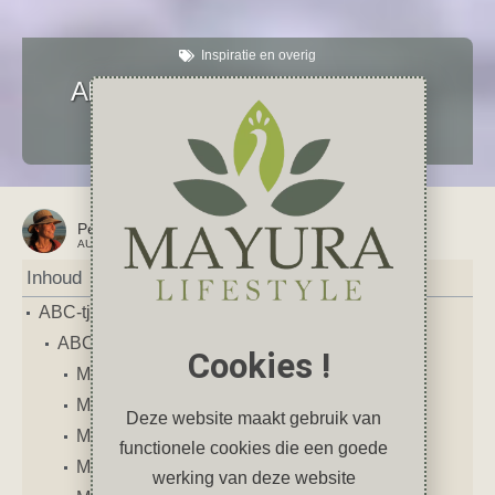
Inspiratie en overig
ABC-tje: mijn persoonlijke alfabet
juli 11, 2025
3 reacties
feitjes
,
Inspiratie
,
Nederland
,
persoonlijk
,
weetjes
Petra
AUTEUR VAN DIT ARTIKEL
Inhoud
ABC-tje: mijn persoonlijke alfabet
ABC: Dit ben ik in 26 letters
Cookies !
Mijn ABC-tje: A t/m E
Mijn ABC-tje: F t/m J
Deze website maakt gebruik van
Mijn ABC-tje: K t/m O
functionele cookies die een goede
Mijn ABC-tje: P t/m T
werking van deze website